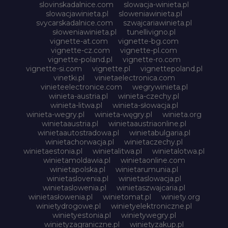
slovinskadalnice.com
slowacja-winieta.pl
slowacjawinieta.pl
sloweniawinieta.pl
svycarskadalnice.com
szwajcariawinieta.pl
słoweniawinieta.pl
tunellivigno.pl
vignette-at.com
vignette-bg.com
vignette-cz.com
vignette-pl.com
vignette-poland.pl
vignette-ro.com
vignette-si.com
vignette.pl
vignettepoland.pl
vinetki.pl
vinietaelectronica.com
vinieteelectronice.com
wegrywinieta.pl
winieta-austria.pl
winieta-czechy.pl
winieta-litwa.pl
winieta-słowacja.pl
winieta-wegry.pl
winieta-węgry.pl
winieta.org
winietaaustria.pl
winietaaustriaonline.pl
winietaautostradowa.pl
winietabulgaria.pl
winietachorwacja.pl
winietaczechy.pl
winietaestonia.pl
winietalitwa.pl
winietalotwa.pl
winietamoldawia.pl
winietaonline.com
winietapolska.pl
winietarumunia.pl
winietaslovenia.pl
winietaslowacja.pl
winietaslowenia.pl
winietaszwajcaria.pl
winietasłowenia.pl
winietomat.pl
winiety.org
winietydrogowe.pl
winietyelektroniczne.pl
winietyestonia.pl
winietywegry.pl
winietyzagraniczne.pl
winietyzakup.pl