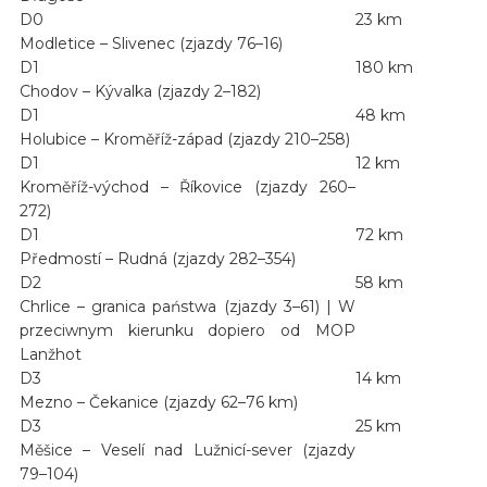
D0
23 km
Modletice – Slivenec (zjazdy 76–16)
D1
180 km
Chodov – Kývalka (zjazdy 2–182)
D1
48 km
Holubice – Kroměříž-západ (zjazdy 210–258)
D1
12 km
Kroměříž-východ – Říkovice (zjazdy 260–
272)
D1
72 km
Předmostí – Rudná (zjazdy 282–354)
D2
58 km
Chrlice – granica państwa (zjazdy 3–61) | W
przeciwnym kierunku dopiero od MOP
Lanžhot
D3
14 km
Mezno – Čekanice (zjazdy 62–76 km)
D3
25 km
Měšice – Veselí nad Lužnicí-sever (zjazdy
79–104)