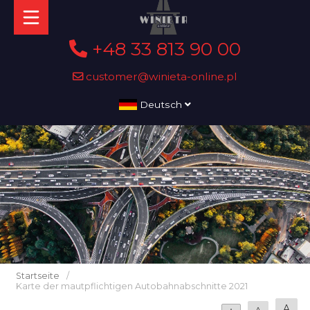
+48 33 813 90 00
customer@winieta-online.pl
Deutsch
Startseite
/
Karte der mautpflichtigen Autobahnabschnitte 2021
A
A