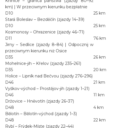
Knínice – granica państwa (zjazdy 80–92
km) | W przeciwnym kierunku bezpłatnie
D10
25 km
Stará Boleslav – Bezděčín (zjazdy 14–39)
D10
25 km
Kosmonosy – Ohrazenice (zjazdy 46–71)
D11
76 km
Jirny – Sedlice (zjazdy 8–84) | Odpocznij w
przeciwnym kierunku niż Osice
D35
26 km
Mohelnice-jih – Křelov (zjazdy 235–261)
D35
20 km
Holice – Lipník nad Bečvou (zjazdy 276–296)
D46
21 km
Vyškov-východ – Prostějov-jih (zjazdy 1–21)
D46
11 km
Držovice – Hněvotín (zjazdy 26–37)
D48
4 km
Bělotín – Bělotín-východ (zjazdy 1–3)
D48
22 km
Rybí – Frýdek-Míste (zjazdy 22–44)