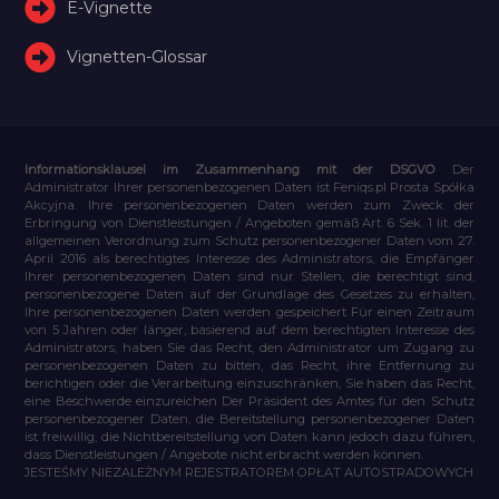
E-Vignette
Vignetten-Glossar
Informationsklausel im Zusammenhang mit der DSGVO
Der
Administrator Ihrer personenbezogenen Daten ist Feniqs.pl Prosta Spółka
Akcyjna. Ihre personenbezogenen Daten werden zum Zweck der
Erbringung von Dienstleistungen / Angeboten gemäß Art. 6 Sek. 1 lit. der
allgemeinen Verordnung zum Schutz personenbezogener Daten vom 27.
April 2016 als berechtigtes Interesse des Administrators, die Empfänger
Ihrer personenbezogenen Daten sind nur Stellen, die berechtigt sind,
personenbezogene Daten auf der Grundlage des Gesetzes zu erhalten,
Ihre personenbezogenen Daten werden gespeichert Für einen Zeitraum
von 5 Jahren oder länger, basierend auf dem berechtigten Interesse des
Administrators, haben Sie das Recht, den Administrator um Zugang zu
personenbezogenen Daten zu bitten, das Recht, ihre Entfernung zu
berichtigen oder die Verarbeitung einzuschränken, Sie haben das Recht,
eine Beschwerde einzureichen Der Präsident des Amtes für den Schutz
personenbezogener Daten, die Bereitstellung personenbezogener Daten
ist freiwillig, die Nichtbereitstellung von Daten kann jedoch dazu führen,
dass Dienstleistungen / Angebote nicht erbracht werden können.
JESTEŚMY NIEZALEŻNYM REJESTRATOREM OPŁAT AUTOSTRADOWYCH