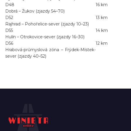
D48
16 km
Dobrá – Žukov (zjazdy 54–70)
D52
13 km
Rajhrad – Pohořelice-sever (zjazdy 10–23)
D55
14 km
Hulín – Otrokovice-sever (zjazdy 16–30)
D56
12 km
Hrabová-průmyslová zóna – Frýdek-Místek-
sever (zjazdy 40–52)