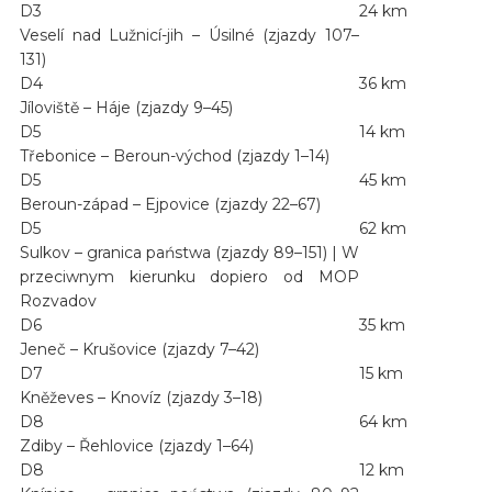
D3
24 km
Veselí nad Lužnicí-jih – Úsilné (zjazdy 107–
131)
D4
36 km
Jíloviště – Háje (zjazdy 9–45)
D5
14 km
Třebonice – Beroun-východ (zjazdy 1–14)
D5
45 km
Beroun-západ – Ejpovice (zjazdy 22–67)
D5
62 km
Sulkov – granica państwa (zjazdy 89–151) | W
przeciwnym kierunku dopiero od MOP
Rozvadov
D6
35 km
Jeneč – Krušovice (zjazdy 7–42)
D7
15 km
Kněževes – Knovíz (zjazdy 3–18)
D8
64 km
Zdiby – Řehlovice (zjazdy 1–64)
D8
12 km