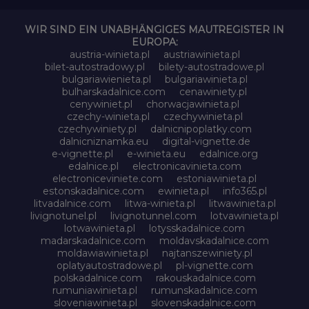
WIR SIND EIN UNABHÄNGIGES MAUTREGISTER IN
EUROPA:
austria-winieta.pl
austriawinieta.pl
bilet-autostradowy.pl
bilety-autostradowe.pl
bulgariawienieta.pl
bulgariawinieta.pl
bulharskadalnice.com
cenawiniety.pl
cenywiniet.pl
chorwacjawinieta.pl
czechy-winieta.pl
czechywinieta.pl
czechywiniety.pl
dalnicnipoplatky.com
dalnicniznamka.eu
digital-vignette.de
e-vignette.pl
e-winieta.eu
edalnice.org
edalnice.pl
electronicavinieta.com
electroniceviniete.com
estoniawinieta.pl
estonskadalnice.com
ewinieta.pl
info365.pl
litvadalnice.com
litwa-winieta.pl
litwawinieta.pl
livignotunel.pl
livignotunnel.com
lotvawinieta.pl
lotwawinieta.pl
lotysskadalnice.com
madarskadalnice.com
moldavskadalnice.com
moldawiawinieta.pl
najtanszewiniety.pl
oplatyautostradowe.pl
pl-vignette.com
polskadalnice.com
rakouskadalnice.com
rumuniawinieta.pl
rumunskadalnice.com
sloveniawinieta.pl
slovenskadalnice.com