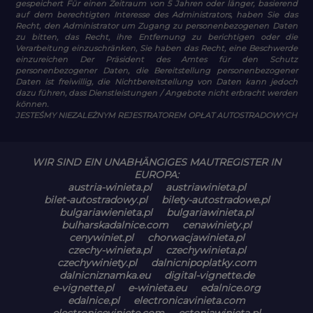
gespeichert Für einen Zeitraum von 5 Jahren oder länger, basierend
auf dem berechtigten Interesse des Administrators, haben Sie das
Recht, den Administrator um Zugang zu personenbezogenen Daten
zu bitten, das Recht, ihre Entfernung zu berichtigen oder die
Verarbeitung einzuschränken, Sie haben das Recht, eine Beschwerde
einzureichen Der Präsident des Amtes für den Schutz
personenbezogener Daten, die Bereitstellung personenbezogener
Daten ist freiwillig, die Nichtbereitstellung von Daten kann jedoch
dazu führen, dass Dienstleistungen / Angebote nicht erbracht werden
können.
JESTEŚMY NIEZALEŻNYM REJESTRATOREM OPŁAT AUTOSTRADOWYCH
WIR SIND EIN UNABHÄNGIGES MAUTREGISTER IN
EUROPA:
austria-winieta.pl
austriawinieta.pl
bilet-autostradowy.pl
bilety-autostradowe.pl
bulgariawienieta.pl
bulgariawinieta.pl
bulharskadalnice.com
cenawiniety.pl
cenywiniet.pl
chorwacjawinieta.pl
czechy-winieta.pl
czechywinieta.pl
czechywiniety.pl
dalnicnipoplatky.com
dalnicniznamka.eu
digital-vignette.de
e-vignette.pl
e-winieta.eu
edalnice.org
edalnice.pl
electronicavinieta.com
electroniceviniete.com
estoniawinieta.pl