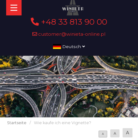
+48 33 813 90 00
customer@winieta-online.pl
Deutsch
Startseite
/
Wie kaufe ich eine Vignette?
A
A
A