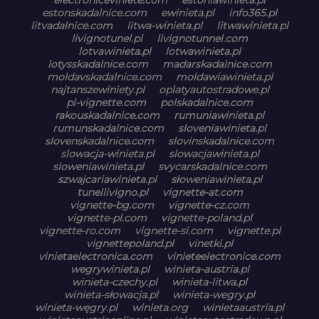
estonskadalnice.com
ewinieta.pl
info365.pl
litvadalnice.com
litwa-winieta.pl
litwawinieta.pl
livignotunel.pl
livignotunnel.com
lotvawinieta.pl
lotwawinieta.pl
lotysskadalnice.com
madarskadalnice.com
moldavskadalnice.com
moldawiawinieta.pl
najtanszewiniety.pl
oplatyautostradowe.pl
pl-vignette.com
polskadalnice.com
rakouskadalnice.com
rumuniawinieta.pl
rumunskadalnice.com
sloveniawinieta.pl
slovenskadalnice.com
slovinskadalnice.com
slowacja-winieta.pl
slowacjawinieta.pl
sloweniawinieta.pl
svycarskadalnice.com
szwajcariawinieta.pl
słoweniawinieta.pl
tunellivigno.pl
vignette-at.com
vignette-bg.com
vignette-cz.com
vignette-pl.com
vignette-poland.pl
vignette-ro.com
vignette-si.com
vignette.pl
vignettepoland.pl
vinetki.pl
vinietaelectronica.com
vinieteelectronice.com
wegrywinieta.pl
winieta-austria.pl
winieta-czechy.pl
winieta-litwa.pl
winieta-słowacja.pl
winieta-wegry.pl
winieta-węgry.pl
winieta.org
winietaaustria.pl