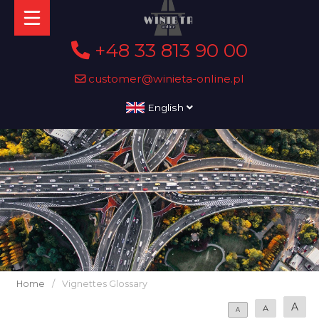
+48 33 813 90 00
customer@winieta-online.pl
English
Home
/
Vignettes Glossary
A
A
A