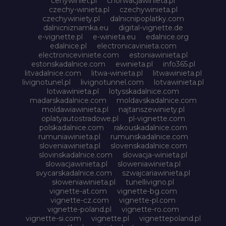
cenywiniet.pl
chorwacjawinieta.pl
czechy-winieta.pl
czechywinieta.pl
czechywiniety.pl
dalnicnipoplatky.com
dalnicniznamka.eu
digital-vignette.de
e-vignette.pl
e-winieta.eu
edalnice.org
edalnice.pl
electronicavinieta.com
electroniceviniete.com
estoniawinieta.pl
estonskadalnice.com
ewinieta.pl
info365.pl
litvadalnice.com
litwa-winieta.pl
litwawinieta.pl
livignotunel.pl
livignotunnel.com
lotvawinieta.pl
lotwawinieta.pl
lotysskadalnice.com
madarskadalnice.com
moldavskadalnice.com
moldawiawinieta.pl
najtanszewiniety.pl
oplatyautostradowe.pl
pl-vignette.com
polskadalnice.com
rakouskadalnice.com
rumuniawinieta.pl
rumunskadalnice.com
sloveniawinieta.pl
slovenskadalnice.com
slovinskadalnice.com
slowacja-winieta.pl
slowacjawinieta.pl
sloweniawinieta.pl
svycarskadalnice.com
szwajcariawinieta.pl
słoweniawinieta.pl
tunellivigno.pl
vignette-at.com
vignette-bg.com
vignette-cz.com
vignette-pl.com
vignette-poland.pl
vignette-ro.com
vignette-si.com
vignette.pl
vignettepoland.pl