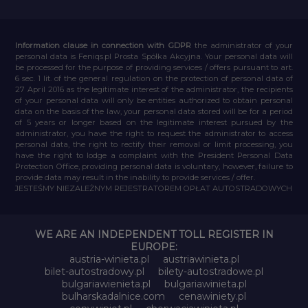
Information clause in connection with GDPR
the administrator of your
personal data is Feniqs.pl Prosta Spółka Akcyjna. Your personal data will
be processed for the purpose of providing services / offers pursuant to art.
6 sec. 1 lit. of the general regulation on the protection of personal data of
27 April 2016 as the legitimate interest of the administrator, the recipients
of your personal data will only be entities authorized to obtain personal
data on the basis of the law, your personal data stored will be for a period
of 5 years or longer based on the legitimate interest pursued by the
administrator, you have the right to request the administrator to access
personal data, the right to rectify their removal or limit processing, you
have the right to lodge a complaint with the President Personal Data
Protection Office, providing personal data is voluntary, however, failure to
provide data may result in the inability to provide services / offer.
JESTEŚMY NIEZALEŻNYM REJESTRATOREM OPŁAT AUTOSTRADOWYCH
WE ARE AN INDEPENDENT TOLL REGISTER IN
EUROPE:
austria-winieta.pl
austriawinieta.pl
bilet-autostradowy.pl
bilety-autostradowe.pl
bulgariawienieta.pl
bulgariawinieta.pl
bulharskadalnice.com
cenawiniety.pl