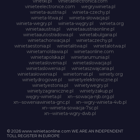
vinetki.pl
vinietaelectronica.com
vinieteelectronice.com
wegrywinieta.pl
winieta-austria.pl
winieta-czechy.pl
winieta-litwa.pl
winieta-słowacja.pl
winieta-wegry.pl
winieta-węgry.pl
winieta.org
winietaaustria.pl
winietaaustriaonline.pl
winietaautostradowa.pl
winietabulgaria.pl
winietachorwacja.pl
winietaczechy.pl
winietaestonia.pl
winietalitwa.pl
winietalotwa.pl
winietamoldawia.pl
winietaonline.com
winietapolska.pl
winietarumunia.pl
winietaslovenia.pl
winietaslowacja.pl
winietaslowenia.pl
winietaszwajcaria.pl
winietasłowenia.pl
winietomat.pl
winiety.org
winietydrogowe.pl
winietyelektroniczne.pl
winietyestonia.pl
winietywegry.pl
winietyzagraniczne.pl
winietyzakup.pl
węgry-winieta.pl
xn--sowacja-njb.org.pl
xn--soweniawinieta-gnc.pl
xn--wgry-winieta-4vb.pl
xn--winieta-sowacja-7sc.pl
xn--winieta-wgry-dwb.pl
© 2026 www.winietaonline.com WE ARE AN INDEPENDENT
TOLL REGISTER IN EUROPE