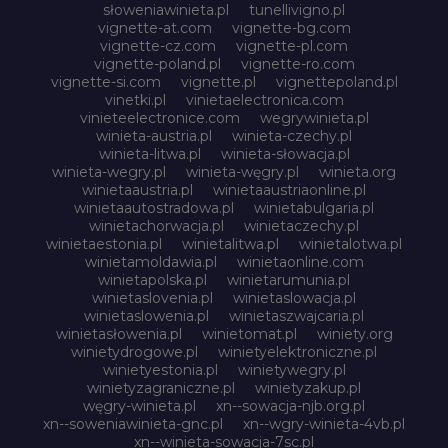
słoweniawinieta.pl
tunellivigno.pl
vignette-at.com
vignette-bg.com
vignette-cz.com
vignette-pl.com
vignette-poland.pl
vignette-ro.com
vignette-si.com
vignette.pl
vignettepoland.pl
vinetki.pl
vinietaelectronica.com
vinieteelectronice.com
wegrywinieta.pl
winieta-austria.pl
winieta-czechy.pl
winieta-litwa.pl
winieta-słowacja.pl
winieta-wegry.pl
winieta-węgry.pl
winieta.org
winietaaustria.pl
winietaaustriaonline.pl
winietaautostradowa.pl
winietabulgaria.pl
winietachorwacja.pl
winietaczechy.pl
winietaestonia.pl
winietalitwa.pl
winietalotwa.pl
winietamoldawia.pl
winietaonline.com
winietapolska.pl
winietarumunia.pl
winietaslovenia.pl
winietaslowacja.pl
winietaslowenia.pl
winietaszwajcaria.pl
winietasłowenia.pl
winietomat.pl
winiety.org
winietydrogowe.pl
winietyelektroniczne.pl
winietyestonia.pl
winietywegry.pl
winietyzagraniczne.pl
winietyzakup.pl
węgry-winieta.pl
xn--sowacja-njb.org.pl
xn--soweniawinieta-gnc.pl
xn--wgry-winieta-4vb.pl
xn--winieta-sowacja-7sc.pl