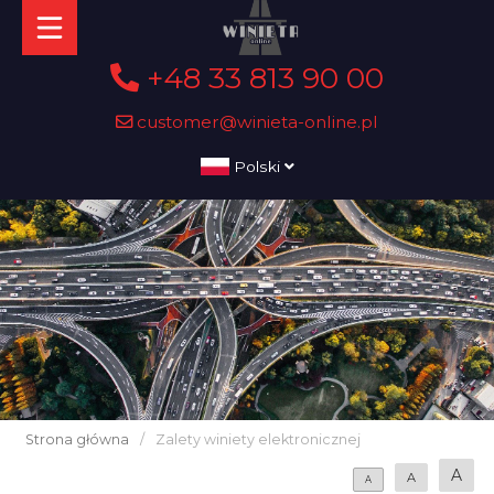
+48 33 813 90 00
customer@winieta-online.pl
Polski
Strona główna
/
Zalety winiety elektronicznej
A
A
A