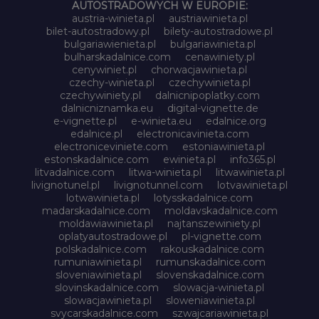
AUTOSTRADOWYCH W EUROPIE:
austria-winieta.pl
austriawinieta.pl
bilet-autostradowy.pl
bilety-autostradowe.pl
bulgariawienieta.pl
bulgariawinieta.pl
bulharskadalnice.com
cenawiniety.pl
cenywiniet.pl
chorwacjawinieta.pl
czechy-winieta.pl
czechywinieta.pl
czechywiniety.pl
dalnicnipoplatky.com
dalnicniznamka.eu
digital-vignette.de
e-vignette.pl
e-winieta.eu
edalnice.org
edalnice.pl
electronicavinieta.com
electroniceviniete.com
estoniawinieta.pl
estonskadalnice.com
ewinieta.pl
info365.pl
litvadalnice.com
litwa-winieta.pl
litwawinieta.pl
livignotunel.pl
livignotunnel.com
lotvawinieta.pl
lotwawinieta.pl
lotysskadalnice.com
madarskadalnice.com
moldavskadalnice.com
moldawiawinieta.pl
najtanszewiniety.pl
oplatyautostradowe.pl
pl-vignette.com
polskadalnice.com
rakouskadalnice.com
rumuniawinieta.pl
rumunskadalnice.com
sloveniawinieta.pl
slovenskadalnice.com
slovinskadalnice.com
slowacja-winieta.pl
slowacjawinieta.pl
sloweniawinieta.pl
svycarskadalnice.com
szwajcariawinieta.pl