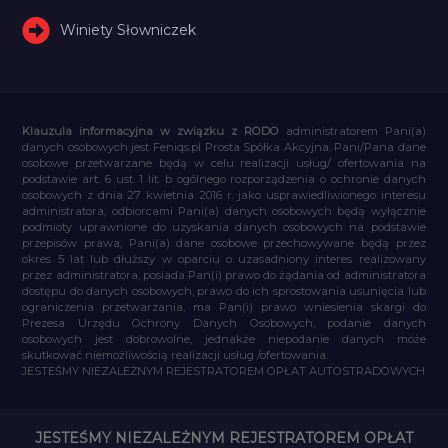
Winiety Słowniczek
Klauzula informacyjna w związku z RODO
administratorem Pani(a)
danych osobowych jest Feniqs.pl Prosta Spółka Akcyjna. Pani/Pana dane
osobowe przetwarzane będą w celu realizacji usług/ ofertowania na
podstawie art. 6 ust. 1 lit. b ogólnego rozporządzenia o ochronie danych
osobowych z dnia 27 kwietnia 2016 r. jako usprawiedliwionego interesu
administratora, odbiorcami Pani(a) danych osobowych będą wyłącznie
podmioty uprawnione do uzyskania danych osobowych na podstawie
przepisów prawa, Pani(a) dane osobowe przechowywane będą przez
okres 5 lat lub dłuższy w oparciu o uzasadniony interes realizowany
przez administratora, posiada Pan(i) prawo do żądania od administratora
dostępu do danych osobowych, prawo do ich sprostowania usunięcia lub
ograniczenia przetwarzania, ma Pan(i) prawo wniesienia skargi do
Prezesa Urzędu Ochrony Danych Osobowych, podanie danych
osobowych jest dobrowolne, jednakże niepodanie danych może
skutkować niemożliwością realizacji usług /ofertowania.
JESTEŚMY NIEZALEŻNYM REJESTRATOREM OPŁAT AUTOSTRADOWYCH
JESTEŚMY NIEZALEŻNYM REJESTRATOREM OPŁAT