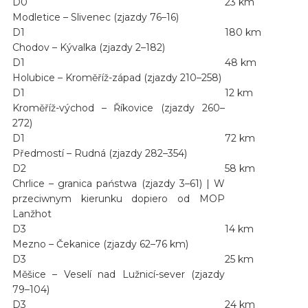
D0
23 km
Modletice – Slivenec (zjazdy 76–16)
D1
180 km
Chodov – Kývalka (zjazdy 2–182)
D1
48 km
Holubice – Kroměříž-západ (zjazdy 210–258)
D1
12 km
Kroměříž-východ – Říkovice (zjazdy 260–
272)
D1
72 km
Předmostí – Rudná (zjazdy 282–354)
D2
58 km
Chrlice – granica państwa (zjazdy 3–61) | W
przeciwnym kierunku dopiero od MOP
Lanžhot
D3
14 km
Mezno – Čekanice (zjazdy 62–76 km)
D3
25 km
Měšice – Veselí nad Lužnicí-sever (zjazdy
79–104)
D3
24 km