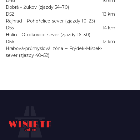
D48
16 km
Dobrá – Žukov (zjazdy 54–70)
D52
13 km
Rajhrad – Pohořelice-sever (zjazdy 10–23)
D55
14 km
Hulín – Otrokovice-sever (zjazdy 16–30)
D56
12 km
Hrabová-průmyslová zóna – Frýdek-Místek-
sever (zjazdy 40–52)