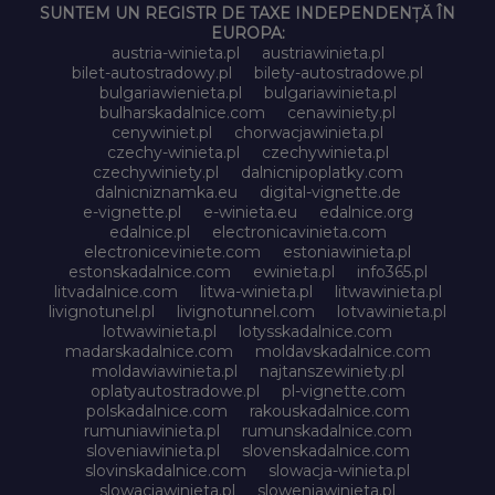
SUNTEM UN REGISTR DE TAXE INDEPENDENȚĂ ÎN
EUROPA:
austria-winieta.pl
austriawinieta.pl
bilet-autostradowy.pl
bilety-autostradowe.pl
bulgariawienieta.pl
bulgariawinieta.pl
bulharskadalnice.com
cenawiniety.pl
cenywiniet.pl
chorwacjawinieta.pl
czechy-winieta.pl
czechywinieta.pl
czechywiniety.pl
dalnicnipoplatky.com
dalnicniznamka.eu
digital-vignette.de
e-vignette.pl
e-winieta.eu
edalnice.org
edalnice.pl
electronicavinieta.com
electroniceviniete.com
estoniawinieta.pl
estonskadalnice.com
ewinieta.pl
info365.pl
litvadalnice.com
litwa-winieta.pl
litwawinieta.pl
livignotunel.pl
livignotunnel.com
lotvawinieta.pl
lotwawinieta.pl
lotysskadalnice.com
madarskadalnice.com
moldavskadalnice.com
moldawiawinieta.pl
najtanszewiniety.pl
oplatyautostradowe.pl
pl-vignette.com
polskadalnice.com
rakouskadalnice.com
rumuniawinieta.pl
rumunskadalnice.com
sloveniawinieta.pl
slovenskadalnice.com
slovinskadalnice.com
slowacja-winieta.pl
slowacjawinieta.pl
sloweniawinieta.pl