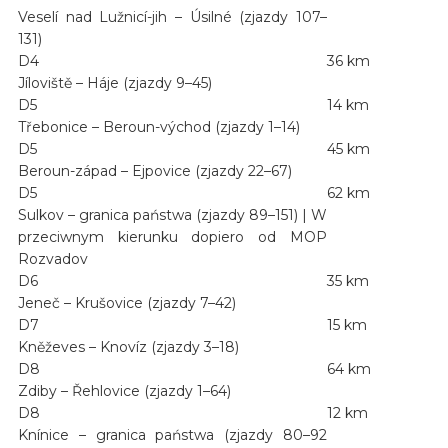
Veselí nad Lužnicí-jih – Úsilné (zjazdy 107–
131)
D4
36 km
Jíloviště – Háje (zjazdy 9–45)
D5
14 km
Třebonice – Beroun-východ (zjazdy 1–14)
D5
45 km
Beroun-západ – Ejpovice (zjazdy 22–67)
D5
62 km
Sulkov – granica państwa (zjazdy 89–151) | W
przeciwnym kierunku dopiero od MOP
Rozvadov
D6
35 km
Jeneč – Krušovice (zjazdy 7–42)
D7
15 km
Kněževes – Knovíz (zjazdy 3–18)
D8
64 km
Zdiby – Řehlovice (zjazdy 1–64)
D8
12 km
Knínice – granica państwa (zjazdy 80–92