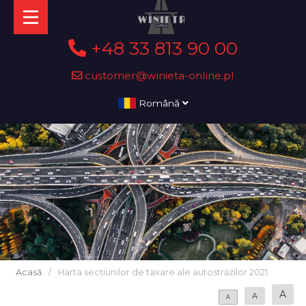
+48 33 813 90 00
customer@winieta-online.pl
Română
Acasă
/
Harta secțiunilor de taxare ale autostrăzilor 2021
A
A
A