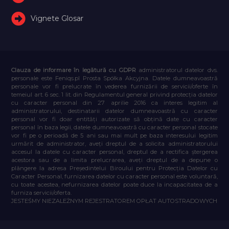
Vignete Glosar
Clauza de informare în legătură cu GDPR
administratorul datelor dvs.
personale este Feniqs.pl Prosta Spółka Akcyjna. Datele dumneavoastră
personale vor fi prelucrate în vederea furnizării de servicii/oferte în
temeiul art. 6 sec. 1 lit. din Regulamentul general privind protecția datelor
cu caracter personal din 27 aprilie 2016 ca interes legitim al
administratorului, destinatarii datelor dumneavoastră cu caracter
personal vor fi doar entități autorizate să obțină date cu caracter
personal în baza legii, datele dumneavoastră cu caracter personal stocate
vor fi pe o perioadă de 5 ani sau mai mult pe baza interesului legitim
urmărit de administrator, aveți dreptul de a solicita administratorului
accesul la datele cu caracter personal, dreptul de a rectifica ștergerea
acestora sau de a limita prelucrarea, aveți dreptul de a depune o
plângere la adresa Președintelui Biroului pentru Protecția Datelor cu
Caracter Personal, furnizarea datelor cu caracter personal este voluntară,
cu toate acestea, nefurnizarea datelor poate duce la incapacitatea de a
furniza servicii/oferta.
JESTEŚMY NIEZALEŻNYM REJESTRATOREM OPŁAT AUTOSTRADOWYCH