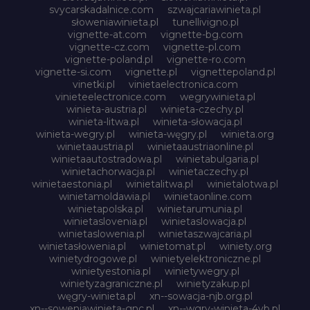
svycarskadalnice.com
szwajcariawinieta.pl
słoweniawinieta.pl
tunellivigno.pl
vignette-at.com
vignette-bg.com
vignette-cz.com
vignette-pl.com
vignette-poland.pl
vignette-ro.com
vignette-si.com
vignette.pl
vignettepoland.pl
vinetki.pl
vinietaelectronica.com
vinieteelectronice.com
wegrywinieta.pl
winieta-austria.pl
winieta-czechy.pl
winieta-litwa.pl
winieta-słowacja.pl
winieta-wegry.pl
winieta-węgry.pl
winieta.org
winietaaustria.pl
winietaaustriaonline.pl
winietaautostradowa.pl
winietabulgaria.pl
winietachorwacja.pl
winietaczechy.pl
winietaestonia.pl
winietalitwa.pl
winietalotwa.pl
winietamoldawia.pl
winietaonline.com
winietapolska.pl
winietarumunia.pl
winietaslovenia.pl
winietaslowacja.pl
winietaslowenia.pl
winietaszwajcaria.pl
winietasłowenia.pl
winietomat.pl
winiety.org
winietydrogowe.pl
winietyelektroniczne.pl
winietyestonia.pl
winietywegry.pl
winietyzagraniczne.pl
winietyzakup.pl
węgry-winieta.pl
xn--sowacja-njb.org.pl
xn--soweniawinieta-gnc.pl
xn--wgry-winieta-4vb.pl