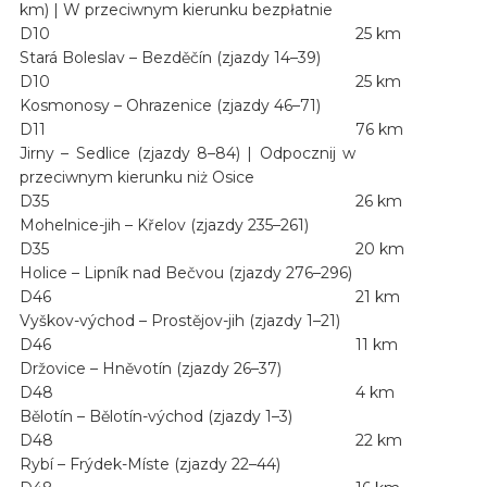
km) | W przeciwnym kierunku bezpłatnie
D10
25 km
Stará Boleslav – Bezděčín (zjazdy 14–39)
D10
25 km
Kosmonosy – Ohrazenice (zjazdy 46–71)
D11
76 km
Jirny – Sedlice (zjazdy 8–84) | Odpocznij w
przeciwnym kierunku niż Osice
D35
26 km
Mohelnice-jih – Křelov (zjazdy 235–261)
D35
20 km
Holice – Lipník nad Bečvou (zjazdy 276–296)
D46
21 km
Vyškov-východ – Prostějov-jih (zjazdy 1–21)
D46
11 km
Držovice – Hněvotín (zjazdy 26–37)
D48
4 km
Bělotín – Bělotín-východ (zjazdy 1–3)
D48
22 km
Rybí – Frýdek-Míste (zjazdy 22–44)