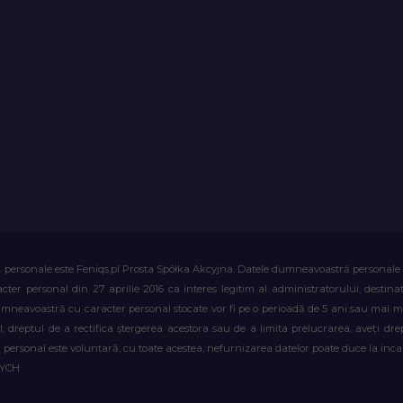
. personale este Feniqs.pl Prosta Spółka Akcyjna. Datele dumneavoastră personale vor 
acter personal din 27 aprilie 2016 ca interes legitim al administratorului, destin
dumneavoastră cu caracter personal stocate vor fi pe o perioadă de 5 ani sau mai mu
al, dreptul de a rectifica ștergerea acestora sau de a limita prelucrarea, aveți d
personal este voluntară, cu toate acestea, nefurnizarea datelor poate duce la incapa
WYCH