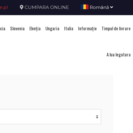
e.pl
CUMPARA ONLINE
Română
cia
Slovenia
Elveţia
Ungaria
Italia
Informație
Timpul de livrare
A lua legatura