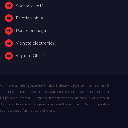
Austria vinietă
Elveţia vinietă
Partenerii noștri
Vigneta electronică
Vignete Glosar
fi prelucrate în vederea furnizării de servicii/oferte în temeiul art. 6
atarii datelor dumneavoastră cu caracter personal vor fi doar entități
lt pe baza interesului legitim urmărit de administrator, aveți dreptul
reptul de a depune o plângere la adresa Președintelui Biroului pentru
citatea de a furniza servicii/oferta.