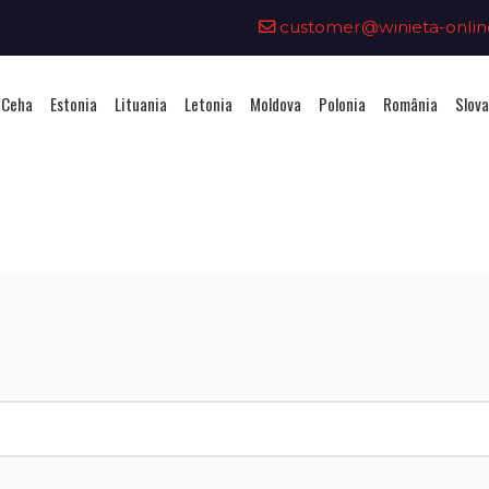
customer@winieta-onlin
 Ceha
Estonia
Lituania
Letonia
Moldova
Polonia
România
Slova
Achiziționarea unei vignete