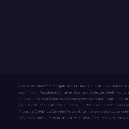
Clauza de informare în legătură cu GDPR
administratorul datelor dvs
sec. 1 lit. din Regulamentul general privind protecția datelor cu car
autorizate să obțină date cu caracter personal în baza legii, datele 
de a solicita administratorului accesul la datele cu caracter person
Protecția Datelor cu Caracter Personal, furnizarea datelor cu caracter 
JESTEŚMY NIEZALEŻNYM REJESTRATOREM OPŁAT AUTOSTRADO