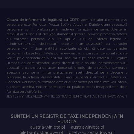
Clauza de informare în legătură cu GDPR
administratorul datelor dvs.
personale este Feniqs.pl Prosta Spółka Akcyjna. Datele dumneavoastră
personale vor fi prelucrate în vederea furnizării de servicii/oferte în
temeiul art. 6 sec. 1 lit. din Regulamentul general privind protecția datelor
cu caracter personal din 27 aprilie 2016 ca interes legitim al
administratorului, destinatarii datelor dumneavoastră cu caracter
personal vor fi doar entități autorizate să obțină date cu caracter
personal în baza legii, datele dumneavoastră cu caracter personal stocate
vor fi pe o perioadă de 5 ani sau mai mult pe baza interesului legitim
urmărit de administrator, aveți dreptul de a solicita administratorului
accesul la datele cu caracter personal, dreptul de a rectifica ștergerea
acestora sau de a limita prelucrarea, aveți dreptul de a depune o
plângere la adresa Președintelui Biroului pentru Protecția Datelor cu
Caracter Personal, furnizarea datelor cu caracter personal este voluntară,
cu toate acestea, nefurnizarea datelor poate duce la incapacitatea de a
furniza servicii/oferta.
JESTEŚMY NIEZALEŻNYM REJESTRATOREM OPŁAT AUTOSTRADOWYCH
SUNTEM UN REGISTR DE TAXE INDEPENDENȚĂ ÎN
EUROPA:
austria-winieta.pl
austriawinieta.pl
bilet-autostradowy.pl
bilety-autostradowe.pl