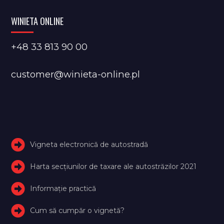
WINIETA ONLINE
+48 33 813 90 00
customer@winieta-online.pl
Vigneta electronică de autostradă
Harta secțiunilor de taxare ale autostrăzilor 2021
Informație practică
Cum să cumpăr o vignetă?