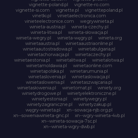
vignette-poland.pl
vignette-ro.com
vignette-si.com
vignette.pl
vignettepoland.pl
vinetki.pl
vinietaelectronica.com
vinieteelectronice.com
wegrywinieta.pl
winieta-austria.pl
winieta-czechy.pl
winieta-litwa.pl
winieta-słowacja.pl
winieta-wegry.pl
winieta-węgry.pl
winieta.org
winietaaustria.pl
winietaaustriaonline.pl
winietaautostradowa.pl
winietabulgaria.pl
winietachorwacja.pl
winietaczechy.pl
winietaestonia.pl
winietalitwa.pl
winietalotwa.pl
winietamoldawia.pl
winietaonline.com
winietapolska.pl
winietarumunia.pl
winietaslovenia.pl
winietaslowacja.pl
winietaslowenia.pl
winietaszwajcaria.pl
winietasłowenia.pl
winietomat.pl
winiety.org
winietydrogowe.pl
winietyelektroniczne.pl
winietyestonia.pl
winietywegry.pl
winietyzagraniczne.pl
winietyzakup.pl
węgry-winieta.pl
xn--sowacja-njb.org.pl
xn--soweniawinieta-gnc.pl
xn--wgry-winieta-4vb.pl
xn--winieta-sowacja-7sc.pl
xn--winieta-wgry-dwb.pl