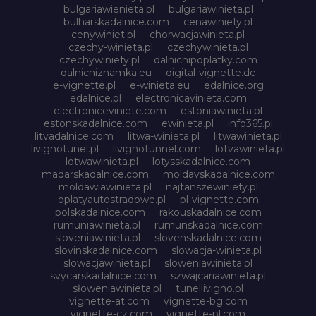
bulgariawienieta.pl
bulgariawinieta.pl
bulharskadalnice.com
cenawiniety.pl
cenywiniet.pl
chorwacjawinieta.pl
czechy-winieta.pl
czechywinieta.pl
czechywiniety.pl
dalnicnipoplatky.com
dalnicniznamka.eu
digital-vignette.de
e-vignette.pl
e-winieta.eu
edalnice.org
edalnice.pl
electronicavinieta.com
electroniceviniete.com
estoniawinieta.pl
estonskadalnice.com
ewinieta.pl
info365.pl
litvadalnice.com
litwa-winieta.pl
litwawinieta.pl
livignotunel.pl
livignotunnel.com
lotvawinieta.pl
lotwawinieta.pl
lotysskadalnice.com
madarskadalnice.com
moldavskadalnice.com
moldawiawinieta.pl
najtanszewiniety.pl
oplatyautostradowe.pl
pl-vignette.com
polskadalnice.com
rakouskadalnice.com
rumuniawinieta.pl
rumunskadalnice.com
sloveniawinieta.pl
slovenskadalnice.com
slovinskadalnice.com
slowacja-winieta.pl
slowacjawinieta.pl
sloweniawinieta.pl
svycarskadalnice.com
szwajcariawinieta.pl
słoweniawinieta.pl
tunellivigno.pl
vignette-at.com
vignette-bg.com
vignette-cz.com
vignette-pl.com