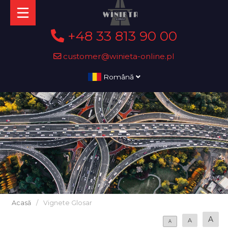
+48 33 813 90 00
customer@winieta-online.pl
Română
Acasă
/
Vignete Glosar
A
A
A