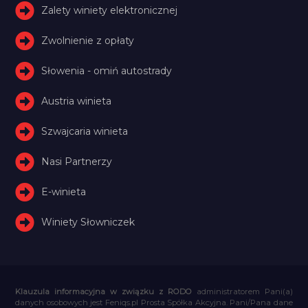
Zalety winiety elektronicznej
Zwolnienie z opłaty
Słowenia - omiń autostrady
Austria winieta
Szwajcaria winieta
Nasi Partnerzy
E-winieta
Winiety Słowniczek
Klauzula informacyjna w związku z RODO
administratorem Pani(a)
danych osobowych jest Feniqs.pl Prosta Spółka Akcyjna. Pani/Pana dane