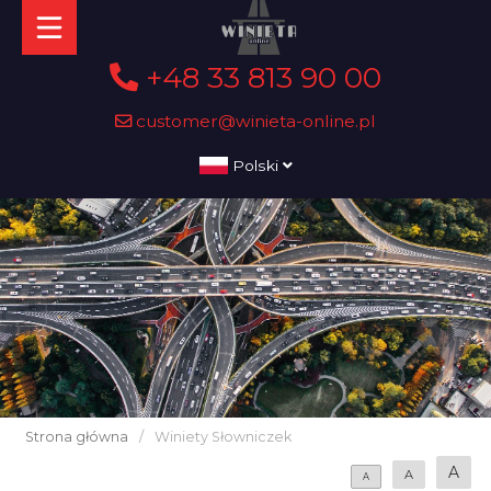
+48 33 813 90 00
customer@winieta-online.pl
Polski
Strona główna
/
Winiety Słowniczek
A
A
A