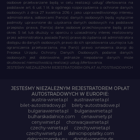
osobowe przetwarzane będą w celu realizacji usług/ ofertowania na
podstawie art. 6 ust. 1 lit. b ogólnego rozporządzenia o ochronie danych
osobowych z dnia 27 kwietnia 2016 r. jako usprawiedliwionego interesu
administratora, odbiorcami Pani(a) danych osobowych będą wyłącznie
podmioty uprawnione do uzyskania danych osobowych na podstawie
przepisów prawa, Pani(a) dane osobowe przechowywane będą przez
okres 5 lat lub dłuższy w oparciu o uzasadniony interes realizowany
przez administratora, posiada Pan(i) prawo do żądania od administratora
dostępu do danych osobowych, prawo do ich sprostowania usunięcia lub
ograniczenia przetwarzania, ma Pan(i) prawo wniesienia skargi do
Prezesa Urzędu Ochrony Danych Osobowych, podanie danych
osobowych jest dobrowolne, jednakże niepodanie danych może
skutkować niemożliwością realizacji usług /ofertowania.
JESTEŚMY NIEZALEŻNYM REJESTRATOREM OPŁAT AUTOSTRADOWYCH
JESTEŚMY NIEZALEŻNYM REJESTRATOREM OPŁAT
AUTOSTRADOWYCH W EUROPIE:
austria-winieta.pl
austriawinieta.pl
bilet-autostradowy.pl
bilety-autostradowe.pl
bulgariawienieta.pl
bulgariawinieta.pl
bulharskadalnice.com
cenawiniety.pl
cenywiniet.pl
chorwacjawinieta.pl
czechy-winieta.pl
czechywinieta.pl
czechywiniety.pl
dalnicnipoplatky.com
dalnicniznamka.eu
digital-vignette.de