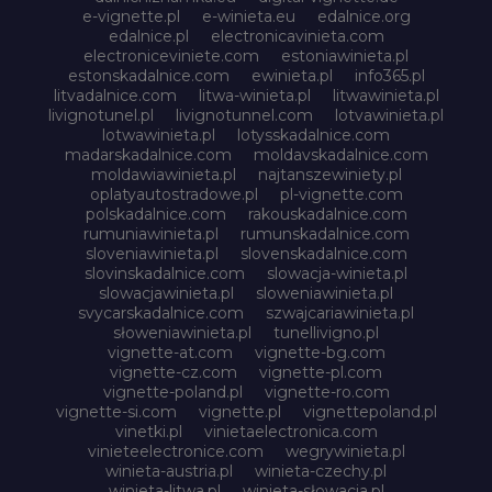
e-vignette.pl
e-winieta.eu
edalnice.org
edalnice.pl
electronicavinieta.com
electroniceviniete.com
estoniawinieta.pl
estonskadalnice.com
ewinieta.pl
info365.pl
litvadalnice.com
litwa-winieta.pl
litwawinieta.pl
livignotunel.pl
livignotunnel.com
lotvawinieta.pl
lotwawinieta.pl
lotysskadalnice.com
madarskadalnice.com
moldavskadalnice.com
moldawiawinieta.pl
najtanszewiniety.pl
oplatyautostradowe.pl
pl-vignette.com
polskadalnice.com
rakouskadalnice.com
rumuniawinieta.pl
rumunskadalnice.com
sloveniawinieta.pl
slovenskadalnice.com
slovinskadalnice.com
slowacja-winieta.pl
slowacjawinieta.pl
sloweniawinieta.pl
svycarskadalnice.com
szwajcariawinieta.pl
słoweniawinieta.pl
tunellivigno.pl
vignette-at.com
vignette-bg.com
vignette-cz.com
vignette-pl.com
vignette-poland.pl
vignette-ro.com
vignette-si.com
vignette.pl
vignettepoland.pl
vinetki.pl
vinietaelectronica.com
vinieteelectronice.com
wegrywinieta.pl
winieta-austria.pl
winieta-czechy.pl
winieta-litwa.pl
winieta-słowacja.pl